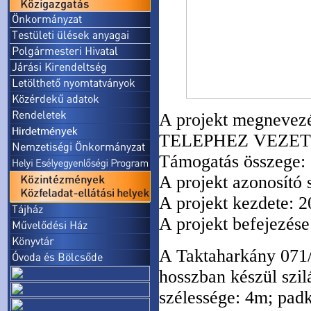
A projekt megne
TELEPHEZ VEZET
Támogatás összege: 
A projekt azonosító
A projekt kezdete: 2
A projekt befejezése
A Taktaharkány 071/2
hosszban készül szilá
szélessége: 4m; padk