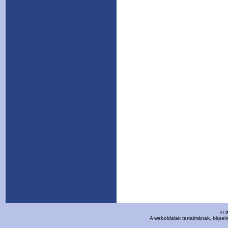
© 
A weboldalak tartalmának, képei