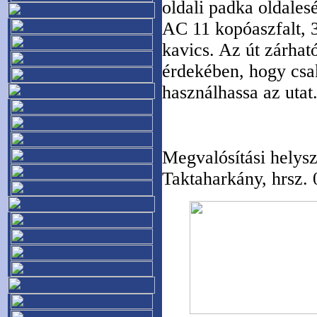
oldali padka oldales
AC 11 kopóaszfalt,
kavics. Az út zárhat
érdekében, hogy csa
használhassa az utat
Megvalósítási helysz
Taktaharkány, hrsz. 