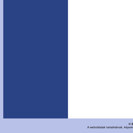
© 
A weboldalak tartalmának, képei