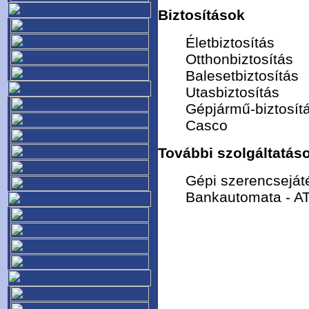
Biztosítások
Életbiztosítás
Otthonbiztosítás
Balesetbiztosítás
Utasbiztosítás
Gépjármű-biztosít
Casco
További szolgáltatás
Gépi szerencseját
Bankautomata - A