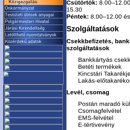
Csütörtök:
8.00–12.00
15.30
Péntek:
8.00–12.00 és
Szolgáltatások
Csekkbefizetés, banki
szolgáltatások
Bankkártyás csekk
Betéti termékek
Kincstári Takarékj
Lakás-előtakarék
Levél, csomag
Postán maradó kü
Csomagfelvétel
EMS-felvétel
E-tértivevény