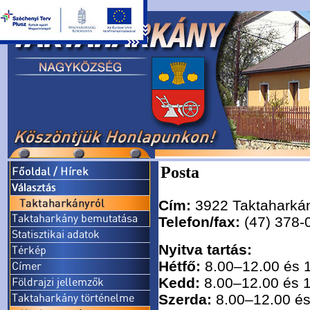
Posta
Cím:
3922 Taktaharkán
Telefon/fax:
(47) 378-
Nyitva tartás:
Hétfő:
8.00–12.00 és 
Kedd:
8.00–12.00 és 
Szerda:
8.00–12.00 és