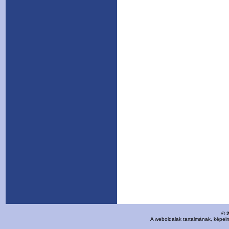
© 
A weboldalak tartalmának, képei