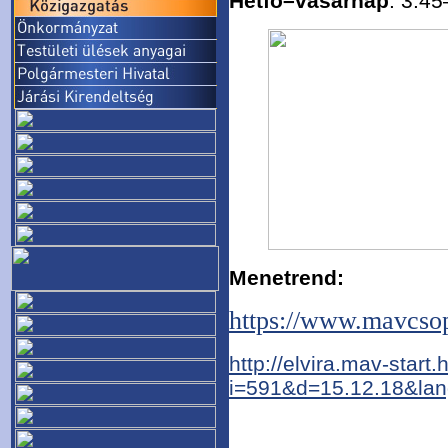
Hétfő–vasárnap
: 3:4
Menetrend:
https://www.mavcsop
http://elvira.mav-start.h
i=591&d=15.12.18&l