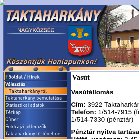
Vasút
Vasútállomás
Cím:
3922 Taktaharkán
Telefon:
1/514-7915 (fo
1/514-7330 (pénztár)
Pénztár nyitva tartása