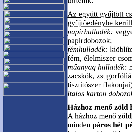
történik.
Az együtt gyűjtött c
gyűjtőedénybe kerül
papírhulladék:
vegye
papírdobozok;
fémhulladék:
kiöblít
fém, élelmiszer cso
műanyag hulladék:
m
zacskók, zsugorfóliá
tisztítószer flakonjai
italos karton dobozo
Házhoz menő zöld hu
A házhoz menő
zöld
minden
páros hét p