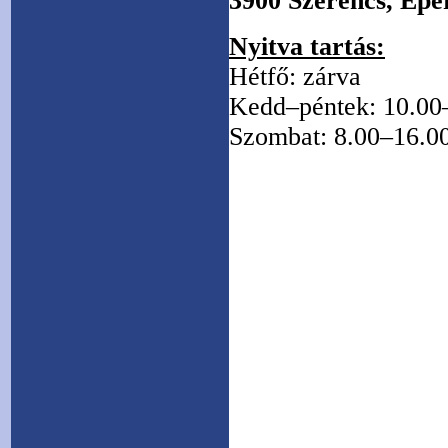
3900 Szerencs, Eper
Nyitva tartás:
Hétfő: zárva
Kedd–péntek: 10.00
Szombat: 8.00–16.0