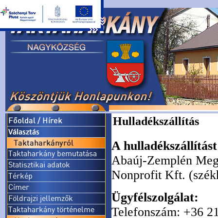
Hulladékszállítás
A hulladékszállítás
Abaúj-Zemplén Megy
Nonprofit Kft. (szék
Ügyfélszolgálat:
Telefonszám: +36 2