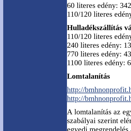
60 literes edény: 342
110/120 literes edén
Hulladékszállítás vá
110/120 literes edén
240 literes edény: 1
770 literes edény: 4
1100 literes edény: 
Lomtalanítás
http://bmhnonprofit.h
http://bmhnonprofit.
A lomtalanítás az e
szabályai szerint el
egyedi megrendelés a