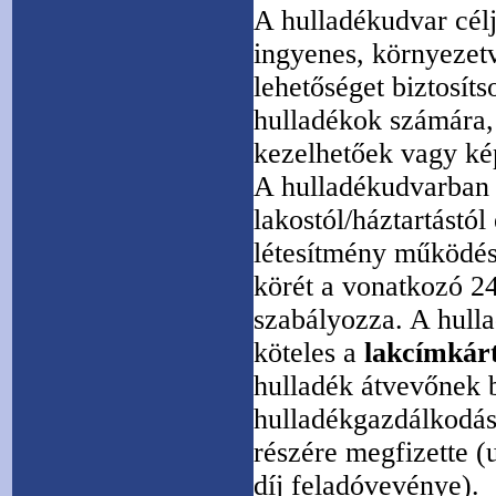
A hulladékudvar célj
ingyenes, környezetv
lehetőséget biztosíts
hulladékok számára,
kezelhetőek vagy kép
A hulladékudvarban 
lakostól/háztartástó
létesítmény működésé
körét a vonatkozó 24
szabályozza. A hulla
köteles a
lakcímkár
hulladék átvevőnek b
hulladékgazdálkodá
részére megfizette (u
díj feladóvevénye).