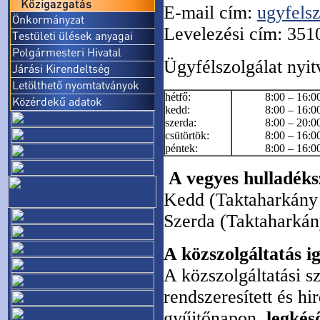
E-mail cím:
ugyfels
Levelezési cím: 3510
Ügyfélszolgálat nyitv
hétfő:
8:00 – 16:0
kedd:
8:00 – 16:0
szerda:
8:00 – 20:0
csütörtök:
8:00 – 16:0
péntek:
8:00 – 16:0
A vegyes hulladéks
Kedd (Taktaharkány 
Szerda (Taktaharkány
A közszolgáltatás i
A közszolgáltatási s
rendszeresített és hi
gyűjtőnapon,
legkés