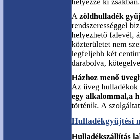
helyezze ki zsákban.
A
zöldhulladék gyűj
rendszerességgel biz
helyezhető falevél, 
közterületet nem s
legfeljebb két centi
darabolva, kötegelve
Házhoz menő üveghu
Az üveg hulladékok
egy alkalommal,a h
történik. A szolgálta
Hulladékgyűjtési 
Hulladékszállítás la