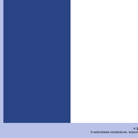
© 
A weboldalak tartalmának, képei