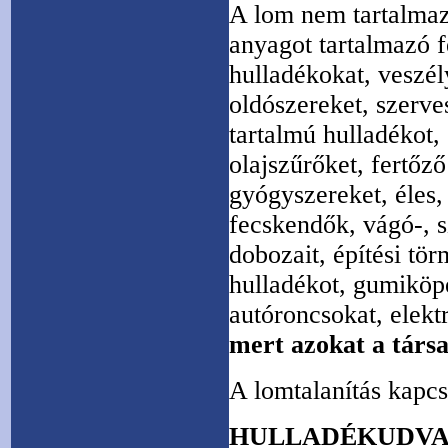
A lom nem tartalmazh
anyagot tartalmazó f
hulladékokat, veszél
oldószereket, szerve
tartalmú hulladékot, 
olajszűrőket, fertőző
gyógyszereket, éles,
fecskendők, vágó-, 
dobozait, építési tö
hulladékot, gumiköp
autóroncsokat, elekt
mert azokat a társ
A lomtalanítás kapc
HULLADÉKUDV