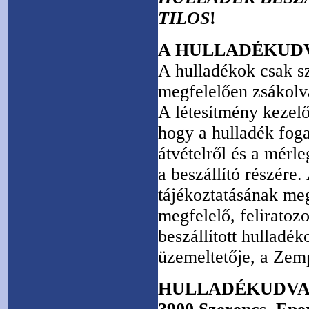
TILOS
!
A HULLADÉKUDV
A hulladékok csak sz
megfelelően zsákolva
A létesítmény kezelő
hogy a hulladék fog
átvételről és a mérle
a beszállító részére
tájékoztatásának meg
megfelelő, feliratoz
beszállított hulladé
üzemeltetője, a Zem
HULLADÉKUDVA