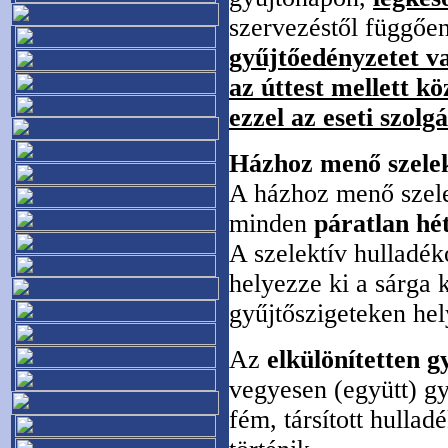
szervezéstől függően
gyűjtőedényzetet va
az úttest mellett k
ezzel az eseti szol
Házhoz menő szelekt
A házhoz menő szelek
minden
páratlan hé
A szelektív hulladé
helyezze ki a sárga 
gyűjtőszigeteken hel
Az
elkülönítetten g
vegyesen (együtt) g
fém, társított hullad