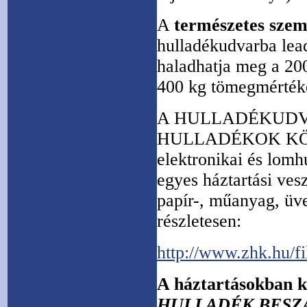
A
természetes szem
hulladékudvarba lea
haladhatja meg a 20
400 kg tömegmérték
A HULLADÉKUDV
HULLADÉKOK KÖ
elektronikai és lomh
egyes háztartási ves
papír-, műanyag, üve
részletesen:
http://www.zhk.hu/f
A háztartásokban 
HULLADÉK BESZ