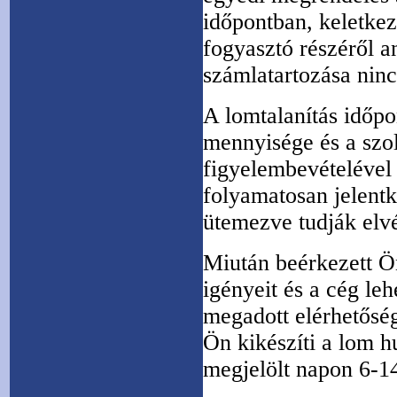
időpontban, keletk
fogyasztó részéről an
számlatartozása nincs
A lomtalanítás időp
mennyisége és a szol
figyelembevételével t
folyamatosan jelent
ütemezve tudják elv
Miután beérkezett Ön
igényeit és a cég le
megadott elérhetősé
Ön kikészíti a lom h
megjelölt napon 6-14